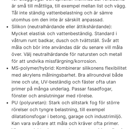
är små till måttliga, till exempel mellan list och vägg.
Tål inte ständig vattenbelastning och är sämre
utomhus om den inte är särskilt anpassad.
Silikon (neutralhärdande eller ättikshärdande):
Mycket elastisk och vattenbeständig. Standard i
våtrum runt badkar, dusch och tvättställ. Svår att
måla och bör inte användas där du senare vill måla
över. Välj neutralhärdande för natursten och metall
för att undvika missfärgning/korrosion.
MS-polymer/hybrid: Kombinerar silikonens flexibilitet
med akrylens målningsbarhet. Bra allroundval både
inne och ute, UV-beständig och fäster ofta utan
primer på många underlag. Passar fasadfogar,
fönster och anslutningar med rörelse.
PU (polyuretan): Stark och slitstark fog för större
rörelser och tyngre belastning, till exempel
dilatationsfogar i betong, garage och industrimiljö.
Kan vara svårare att måla och kräver ofta primer.