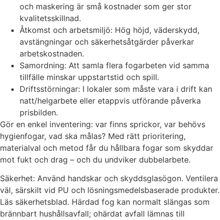
och maskering är små kostnader som ger stor
kvalitetsskillnad.
Åtkomst och arbetsmiljö: Hög höjd, väderskydd,
avstängningar och säkerhetsåtgärder påverkar
arbetskostnaden.
Samordning: Att samla flera fogarbeten vid samma
tillfälle minskar uppstartstid och spill.
Driftsstörningar: I lokaler som måste vara i drift kan
natt/helgarbete eller etappvis utförande påverka
prisbilden.
Gör en enkel inventering: var finns sprickor, var behövs
hygienfogar, vad ska målas? Med rätt prioritering,
materialval och metod får du hållbara fogar som skyddar
mot fukt och drag – och du undviker dubbelarbete.
Säkerhet: Använd handskar och skyddsglasögon. Ventilera
väl, särskilt vid PU och lösningsmedelsbaserade produkter.
Läs säkerhetsblad. Härdad fog kan normalt slängas som
brännbart hushållsavfall; ohärdat avfall lämnas till