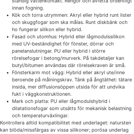
ständig vattenkontakt. Rengör och avfetta ordentligt
innan fogning.
Kök och torra utrymmen: Akryl eller hybrid runt lister
och skuggfogar som ska målas. Runt diskbänk och
ho fungerar silikon eller hybrid.
Fasad och utomhus: Hybrid eller lågmodulssilikon
med UV-beständighet för fönster, dörrar och
panelanslutningar. PU eller hybrid i större
rörelsefogar i betong/murverk. På takdetaljer kan
butyl/bitumen användas där rörelsekraven är små.
Fönsterkarm mot vägg: Hybrid eller akryl ute/inne
beroende på målningskrav. Tänk på ångtäthet: tätare
insida, mer diffusionsöppen utsida för att undvika
fukt i väggkonstruktionen.
Mark och platta: PU eller lågmodulshybrid i
dilatationsfogar som utsätts för mekanisk belastning
och temperaturväxlingar.
Kontrollera alltid kompatibilitet med underlaget: natursten
kan blöda/missfärgas av vissa silikoner; porösa underlag