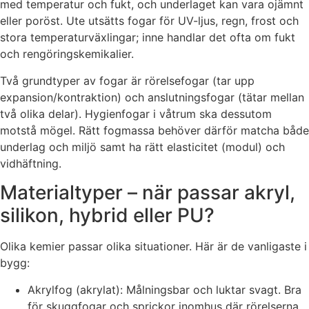
med temperatur och fukt, och underlaget kan vara ojämnt
eller poröst. Ute utsätts fogar för UV-ljus, regn, frost och
stora temperaturväxlingar; inne handlar det ofta om fukt
och rengöringskemikalier.
Två grundtyper av fogar är rörelsefogar (tar upp
expansion/kontraktion) och anslutningsfogar (tätar mellan
två olika delar). Hygienfogar i våtrum ska dessutom
motstå mögel. Rätt fogmassa behöver därför matcha både
underlag och miljö samt ha rätt elasticitet (modul) och
vidhäftning.
Materialtyper – när passar akryl,
silikon, hybrid eller PU?
Olika kemier passar olika situationer. Här är de vanligaste i
bygg:
Akrylfog (akrylat): Målningsbar och luktar svagt. Bra
för skuggfogar och sprickor inomhus där rörelserna