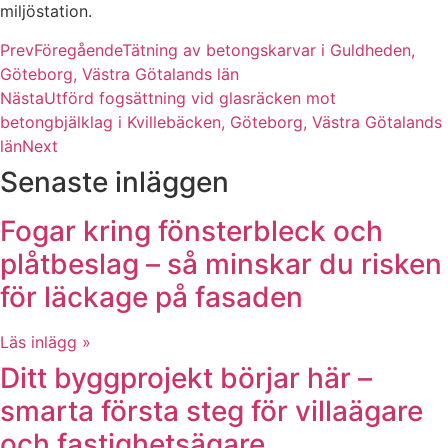
miljöstation.
Prev
Föregående
Tätning av betongskarvar i Guldheden,
Göteborg, Västra Götalands län
Nästa
Utförd fogsättning vid glasräcken mot
betongbjälklag i Kvillebäcken, Göteborg, Västra Götalands
län
Next
Senaste inläggen
Fogar kring fönsterbleck och
plåtbeslag – så minskar du risken
för läckage på fasaden
Läs inlägg »
Ditt byggprojekt börjar här –
smarta första steg för villaägare
och fastighetsägare