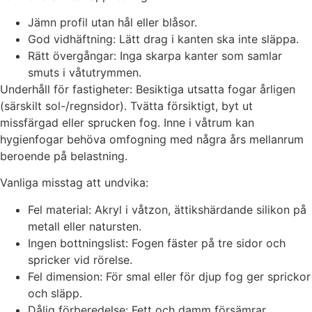
Jämn profil utan hål eller blåsor.
God vidhäftning: Lätt drag i kanten ska inte släppa.
Rätt övergångar: Inga skarpa kanter som samlar
smuts i våtutrymmen.
Underhåll för fastigheter: Besiktiga utsatta fogar årligen
(särskilt sol-/regnsidor). Tvätta försiktigt, byt ut
missfärgad eller sprucken fog. Inne i våtrum kan
hygienfogar behöva omfogning med några års mellanrum
beroende på belastning.
Vanliga misstag att undvika:
Fel material: Akryl i våtzon, ättikshärdande silikon på
metall eller natursten.
Ingen bottningslist: Fogen fäster på tre sidor och
spricker vid rörelse.
Fel dimension: För smal eller för djup fog ger sprickor
och släpp.
Dålig förberedelse: Fett och damm försämrar