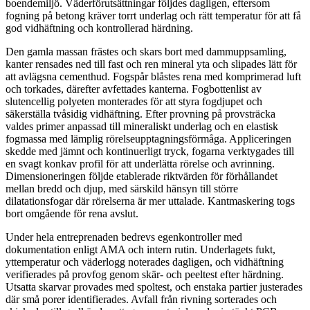
boendemiljö. Väderförutsättningar följdes dagligen, eftersom
fogning på betong kräver torrt underlag och rätt temperatur för att få
god vidhäftning och kontrollerad härdning.
Den gamla massan frästes och skars bort med dammuppsamling,
kanter rensades ned till fast och ren mineral yta och slipades lätt för
att avlägsna cementhud. Fogspår blåstes rena med komprimerad luft
och torkades, därefter avfettades kanterna. Fogbottenlist av
slutencellig polyeten monterades för att styra fogdjupet och
säkerställa tvåsidig vidhäftning. Efter provning på provsträcka
valdes primer anpassad till mineraliskt underlag och en elastisk
fogmassa med lämplig rörelseupptagningsförmåga. Appliceringen
skedde med jämnt och kontinuerligt tryck, fogarna verktygades till
en svagt konkav profil för att underlätta rörelse och avrinning.
Dimensioneringen följde etablerade riktvärden för förhållandet
mellan bredd och djup, med särskild hänsyn till större
dilatationsfogar där rörelserna är mer uttalade. Kantmaskering togs
bort omgående för rena avslut.
Under hela entreprenaden bedrevs egenkontroller med
dokumentation enligt AMA och intern rutin. Underlagets fukt,
yttemperatur och väderlogg noterades dagligen, och vidhäftning
verifierades på provfog genom skär- och peeltest efter härdning.
Utsatta skarvar provades med spoltest, och enstaka partier justerades
där små porer identifierades. Avfall från rivning sorterades och