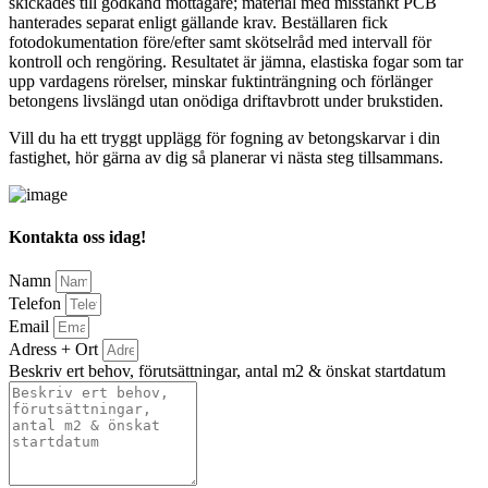
skickades till godkänd mottagare; material med misstänkt PCB
hanterades separat enligt gällande krav. Beställaren fick
fotodokumentation före/efter samt skötselråd med intervall för
kontroll och rengöring. Resultatet är jämna, elastiska fogar som tar
upp vardagens rörelser, minskar fuktinträngning och förlänger
betongens livslängd utan onödiga driftavbrott under brukstiden.
Vill du ha ett tryggt upplägg för fogning av betongskarvar i din
fastighet, hör gärna av dig så planerar vi nästa steg tillsammans.
Kontakta oss idag!
Namn
Telefon
Email
Adress + Ort
Beskriv ert behov, förutsättningar, antal m2 & önskat startdatum