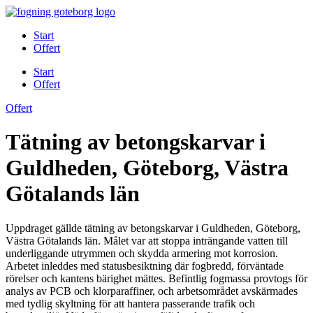
Skip
to
Start
content
Offert
Start
Offert
Offert
Tätning av betongskarvar i
Guldheden, Göteborg, Västra
Götalands län
Uppdraget gällde tätning av betongskarvar i Guldheden, Göteborg,
Västra Götalands län. Målet var att stoppa inträngande vatten till
underliggande utrymmen och skydda armering mot korrosion.
Arbetet inleddes med statusbesiktning där fogbredd, förväntade
rörelser och kantens bärighet mättes. Befintlig fogmassa provtogs för
analys av PCB och klorparaffiner, och arbetsområdet avskärmades
med tydlig skyltning för att hantera passerande trafik och