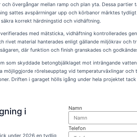
er och övergångar mellan ramp och plan yta. Dessa partier t
ing sattes avspärrningar upp och körbanor märktes tydligt
säkra korrekt härdningstid och vidhäftning.
erifierades med mätsticka, vidhäftning kontrollerades gen
 rivet material hanterades enligt gällande miljökrav och t
sägaren, där funktion och finish granskades och godkände
em som skyddade betongbjälklaget mot inträngande vatten
a möjliggjorde rörelseupptag vid temperaturväxlingar och tr
er. Driften i garaget hölls igång under hela projektet tac
Namn
gning i
Telefon
ick under 2026 en tydlig