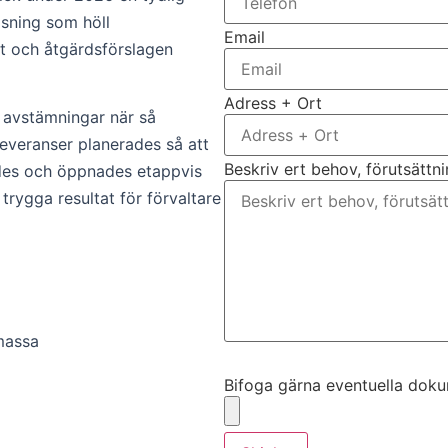
sning som höll
Email
bt och åtgärdsförslagen
Adress + Ort
 avstämningar när så
veranser planerades så att
Beskriv ert behov, förutsättn
ades och öppnades etappvis
trygga resultat för förvaltare
massa
Bifoga gärna eventuella dokume
Bifoga gärna eventuella dokume