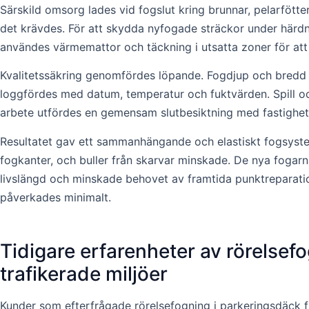
Särskild omsorg lades vid fogslut kring brunnar, pelarfött
det krävdes. För att skydda nyfogade sträckor under härdn
användes värmemattor och täckning i utsatta zoner för att 
Kvalitetssäkring genomfördes löpande. Fogdjup och bredd v
loggfördes med datum, temperatur och fuktvärden. Spill och
arbete utfördes en gemensam slutbesiktning med fastighet
Resultatet gav ett sammanhängande och elastiskt fogsyst
fogkanter, och buller från skarvar minskade. De nya fogarn
livslängd och minskade behovet av framtida punktreparation
påverkades minimalt.
Tidigare erfarenheter av rörelsefo
trafikerade miljöer
Kunder som efterfrågade rörelsefogning i parkeringsdäck f