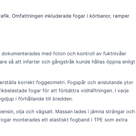
trafik. Omfattningen inkluderade fogar i körbanor, ramper
 dokumenterades med foton och kontroll av fuktnivåer
tare så att infarter och gångstråk kunde hållas öppna enligt
terställa korrekt foggeometri. Fogspår och anslutande ytor
belastade fogar för att förbättra vidhäftningen. I varje
djup i förhållande till bredden.
sin, olja och vägsalt. Massan lades i jämna strängar och
sfogar monterades ett elastiskt fogband i TPE som extra