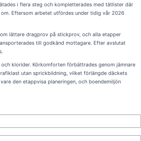
ätades i flera steg och kompletterades med tätlister där
 om. Eftersom arbetet utfördes under tidig vår 2026
om lättare dragprov på stickprov, och alla etapper
ransporterades till godkänd mottagare. Efter avslutat
s.
 och klorider. Körkomforten förbättrades genom jämnare
afiklast utan sprickbildning, vilket förlängde däckets
k vare den etappvisa planeringen, och boendemiljön