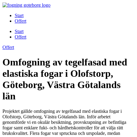
Skip
to
Start
content
Offert
Start
Offert
Offert
Omfogning av tegelfasad med
elastiska fogar i Olofstorp,
Göteborg, Västra Götalands
län
Projektet gällde omfogning av tegelfasad med elastiska fogar i
Olofstorp, Göteborg, Västra Götalands län. Inför arbetet
genomförde vi en okulär besiktning, provskrapning av befintliga
fogar samt enklare fukt- och hårdhetskontroller för att välja rätt
brukskvalitet. Flera fogar var spruckna och urspolade, medan