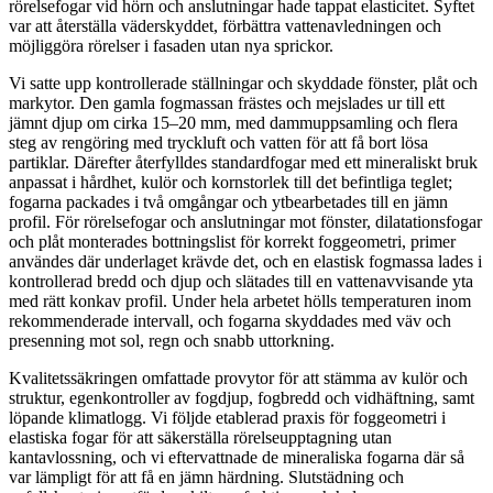
rörelsefogar vid hörn och anslutningar hade tappat elasticitet. Syftet
var att återställa väderskyddet, förbättra vattenavledningen och
möjliggöra rörelser i fasaden utan nya sprickor.
Vi satte upp kontrollerade ställningar och skyddade fönster, plåt och
markytor. Den gamla fogmassan frästes och mejslades ur till ett
jämnt djup om cirka 15–20 mm, med dammuppsamling och flera
steg av rengöring med tryckluft och vatten för att få bort lösa
partiklar. Därefter återfylldes standardfogar med ett mineraliskt bruk
anpassat i hårdhet, kulör och kornstorlek till det befintliga teglet;
fogarna packades i två omgångar och ytbearbetades till en jämn
profil. För rörelsefogar och anslutningar mot fönster, dilatationsfogar
och plåt monterades bottningslist för korrekt foggeometri, primer
användes där underlaget krävde det, och en elastisk fogmassa lades i
kontrollerad bredd och djup och slätades till en vattenavvisande yta
med rätt konkav profil. Under hela arbetet hölls temperaturen inom
rekommenderade intervall, och fogarna skyddades med väv och
presenning mot sol, regn och snabb uttorkning.
Kvalitetssäkringen omfattade provytor för att stämma av kulör och
struktur, egenkontroller av fogdjup, fogbredd och vidhäftning, samt
löpande klimatlogg. Vi följde etablerad praxis för foggeometri i
elastiska fogar för att säkerställa rörelseupptagning utan
kantavlossning, och vi eftervattnade de mineraliska fogarna där så
var lämpligt för att få en jämn härdning. Slutstädning och