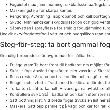
Fogpistol med jämn matning, rakbladsskrapa/fogskära
Maskeringstejp för skarpa kanter.
Rengöring: Avfettning (isopropanol) och kalkborttagni
Skydd: Nitrilhandskar, skyddsglasögon och god ventila
Såpavatten i sprayflaska för smidig fogutjämning (und
Undvik akrylfog/latexfog i våtrum och byggsilikon utan anti
Steg-för-steg: ta bort gammal fo
Grundlig förberedelse är avgörande för hållbarhet.
Frilägg ytan: Ta bort front till badkaret om möjligt fö
Skär ur fog: Använd fogskärare eller vass kniv. Skär 
Rensa rester: Skrapa bort silikonfilm och rengör med 
Rengör och avfetta: Tvätta med kalklösare där det beh
Torka torrt: Låt torka helt. Använd gärna avfuktare ell
Kontrollera svikt: Stå i badkaret och känn efter rörel
Sätt bottningslist: Vid breda fogar trycks en list ner
Maskera: Sätt tejp parallellt på vägg och kar för rak 