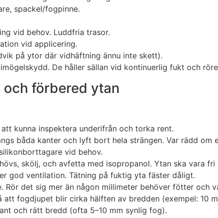
re, spackel/fogpinne.
ng vid behov. Luddfria trasor.
tion vid applicering.
vik på ytor där vidhäftning ännu inte skett).
mögelskydd. De håller sällan vid kontinuerlig fukt och röre
g och förbered ytan
r att kunna inspektera underifrån och torka rent.
längs båda kanter och lyft bort hela strängen. Var rädd om e
silikonborttagare vid behov.
övs, skölj, och avfetta med isopropanol. Ytan ska vara fri 
er god ventilation. Tätning på fuktig yta fäster dåligt.
se. Rör det sig mer än någon millimeter behöver fötter och v
 så att fogdjupet blir cirka hälften av bredden (exempel: 1
kant och rätt bredd (ofta 5–10 mm synlig fog).