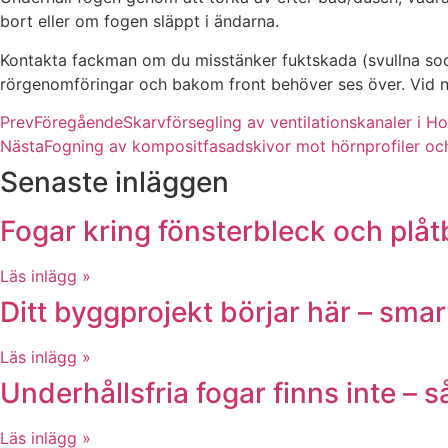
bort eller om fogen släppt i ändarna.
Kontakta fackman om du misstänker fuktskada (svullna sockla
rörgenomföringar och bakom front behöver ses över. Vid na
Prev
Föregående
Skarvförsegling av ventilationskanaler i H
Nästa
Fogning av kompositfasadskivor mot hörnprofiler och
Senaste inläggen
Fogar kring fönsterbleck och plåt
Läs inlägg »
Ditt byggprojekt börjar här – smar
Läs inlägg »
Underhållsfria fogar finns inte – 
Läs inlägg »