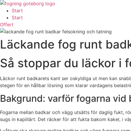
Skip
to
Start
content
Start
Offert
Läckande fog runt badk
Så stoppar du läckor i 
Läckor runt badkarets kant ser oskyldiga ut men kan snabbt 
stegen för en hållbar lösning som klarar vardagens belastn
Bakgrund: varför fogarna vid 
Fogarna mellan badkar och vägg utsätts för daglig fukt, rör
sugs in kapillärt. Det räcker för att fukta bakom kakel, i väg
I våtrum ska skarven mellan badkar och vägg fungera som en 