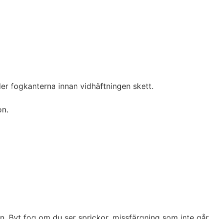
der fogkanterna innan vidhäftningen skett.
on.
. Byt fog om du ser sprickor, missfärgning som inte går