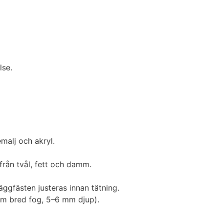
lse.
malj och akryl.
från tvål, fett och damm.
äggfästen justeras innan tätning.
0 mm bred fog, 5–6 mm djup).