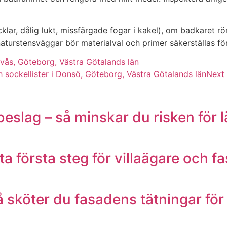
r, dålig lukt, missfärgade fogar i kakel), om badkaret rör 
turstensväggar bör materialval och primer säkerställas för
ovås, Göteborg, Västra Götalands län
 sockellister i Donsö, Göteborg, Västra Götalands län
Next
beslag – så minskar du risken för
ta första steg för villaägare och f
så sköter du fasadens tätningar för