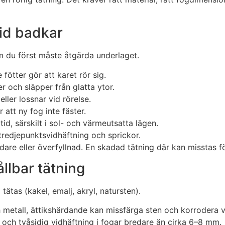
vid badkar
m du först måste åtgärda underlaget.
 fötter gör att karet rör sig.
r och släpper från glatta ytor.
eller lossnar vid rörelse.
 att ny fog inte fäster.
id, särskilt i sol- och värmeutsatta lägen.
 tredjepunktsvidhäftning och sprickor.
dare eller överfyllnad. En skadad tätning där kan misstas f
ållbar tätning
ätas (kakel, emalj, akryl, natursten).
h metall, ättikshärdande kan missfärga sten och korrodera v
up och tvåsidig vidhäftning i fogar bredare än cirka 6–8 mm.