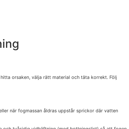
ning
tta orsaken, välja rätt material och täta korrekt. Följ
 eller när fogmassan åldras uppstår sprickor där vatten
 och tvåsidig vidhäftning (med bottningslist) så att fogen