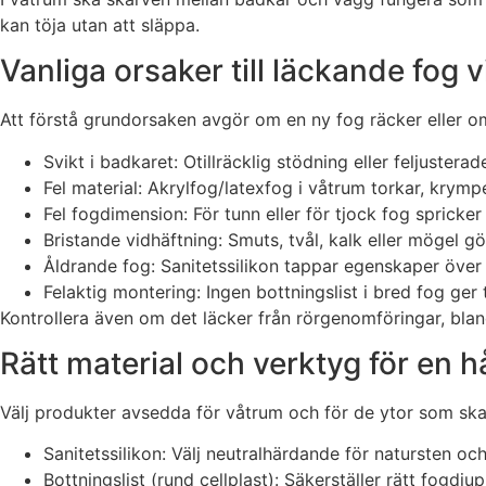
kan töja utan att släppa.
Vanliga orsaker till läckande fog 
Att förstå grundorsaken avgör om en ny fog räcker eller o
Svikt i badkaret: Otillräcklig stödning eller feljusterade
Fel material: Akrylfog/latexfog i våtrum torkar, krympe
Fel fogdimension: För tunn eller för tjock fog spricker 
Bristande vidhäftning: Smuts, tvål, kalk eller mögel gör
Åldrande fog: Sanitetssilikon tappar egenskaper över t
Felaktig montering: Ingen bottningslist i bred fog ger
Kontrollera även om det läcker från rörgenomföringar, blan
Rätt material och verktyg för en h
Välj produkter avsedda för våtrum och för de ytor som ska t
Sanitetssilikon: Välj neutralhärdande för natursten oc
Bottningslist (rund cellplast): Säkerställer rätt fogdj