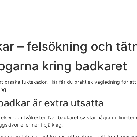
ar – felsökning och tät
fogarna kring badkaret
orsaka fuktskador. Här får du praktisk vägledning för att hi
ing.
badkar är extra utsatta
elser och tvålrester. När badkaret sviktar några millimeter
gskivor eller ner i bjälklag.
rörlig tätning. Det kräver rätt material, rätt fogdimension