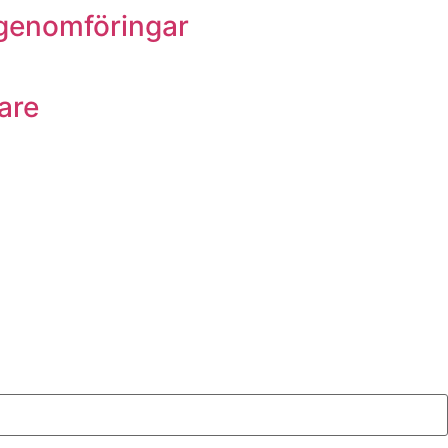
dgenomföringar
gare