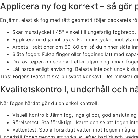
Applicera ny fog korrekt – så gör 
En jämn, elastisk fog med rätt geometri följer badkarets rör
Skär munstycket i 45° vinkel till ungefärlig fogbredd. 
Applicera med jämnt tryck. För munstycket mot ytan oc
Arbeta i sektioner om 50–80 cm så du hinner släta inn
Släta fogen: Fukta finger eller fogpinne lätt med såpa
Dra av tejpen omedelbart efter utjämning, innan fogen
Låt härda enligt anvisning. Belasta inte och undvik dus
Tips: Fogens tvärsnitt ska bli svagt konkavt. Det minskar 
Kvalitetskontroll, underhåll och n
När fogen härdat gör du en enkel kontroll:
Visuell kontroll: Jämn fog, inga glipor, god anslutnin
Rörelsetest: Stå försiktigt i karet och se att fogen int
Vattentest: Spola försiktigt vatten mot fogen i några 
Underhåll fogen genom att torka av efter bad/dusch, vädra