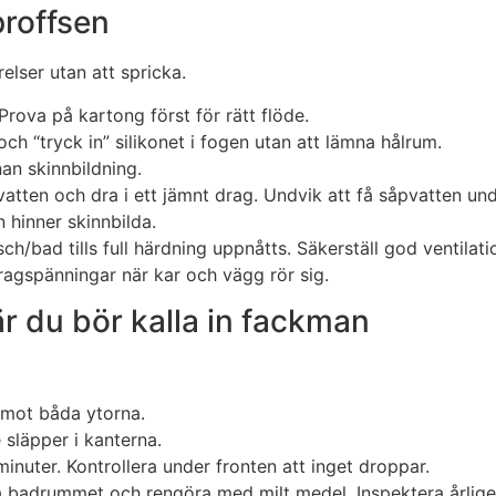
proffsen
elser utan att spricka.
Prova på kartong först för rätt flöde.
h “tryck in” silikonet i fogen utan att lämna hålrum.
an skinnbildning.
vatten och dra i ett jämnt drag. Undvik att få såpvatten un
 hinner skinnbilda.
ch/bad tills full härdning uppnåtts. Säkerställ god ventilati
dragspänningar när kar och vägg rör sig.
är du bör kalla in fackman
g mot båda ytorna.
e släpper i kanterna.
minuter. Kontrollera under fronten att inget droppar.
 badrummet och rengöra med milt medel. Inspektera årligen